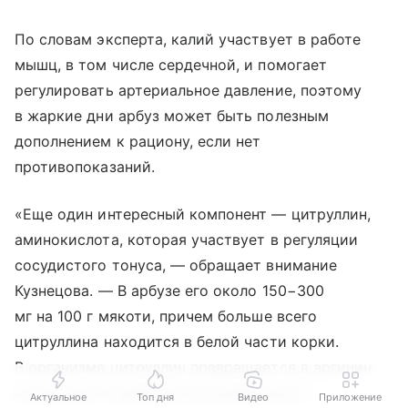
По словам эксперта, калий участвует в работе
мышц, в том числе сердечной, и помогает
регулировать артериальное давление, поэтому
в жаркие дни арбуз может быть полезным
дополнением к рациону, если нет
противопоказаний.
«Еще один интересный компонент — цитруллин,
аминокислота, которая участвует в регуляции
сосудистого тонуса, — обращает внимание
Кузнецова. — В арбузе его около 150−300
мг на 100 г мякоти, причем больше всего
цитруллина находится в белой части корки.
В организме цитруллин превращается в аргинин
и участвует в выработке оксида азота —
Актуальное
Топ дня
Видео
Приложение