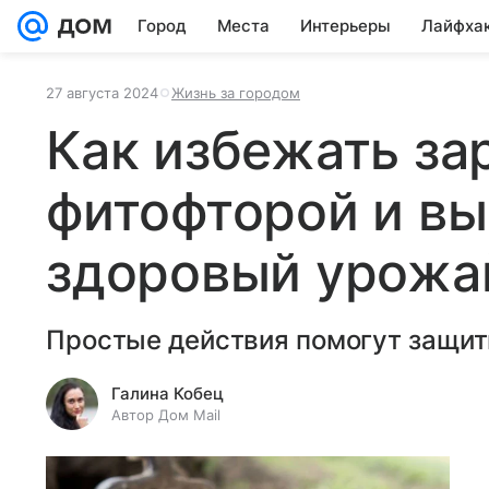
Город
Места
Интерьеры
Лайфха
27 августа 2024
Жизнь за городом
Как избежать за
фитофторой и вы
здоровый урожа
Простые действия помогут защити
Галина Кобец
Автор Дом Mail