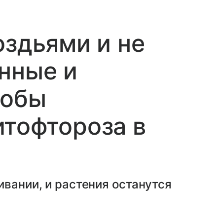
оздьями и не
нные и
собы
тофтороза в
ивании, и растения останутся