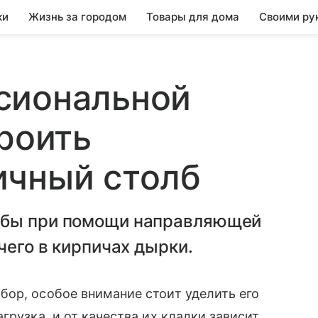
ки
Жизнь за городом
Товары для дома
Своими ру
сиональной
троить
ичный столб
лбы при помощи направляющей
чего в кирпичах дырки.
ор, особое внимание стоит уделить его
грузка, и от качества их кладки зависит