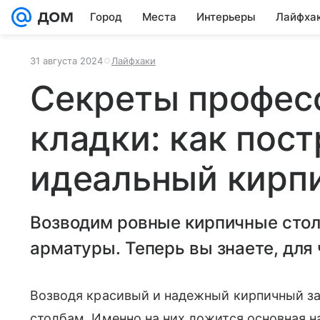
Город
Места
Интерьеры
Лайфха
31 августа 2024
Лайфхаки
Секреты профес
кладки: как пос
идеальный кирп
Возводим ровные кирпичные сто
арматуры. Теперь вы знаете, для 
Возводя красивый и надежный кирпичный заб
столбам. Именно на них ложится основная на