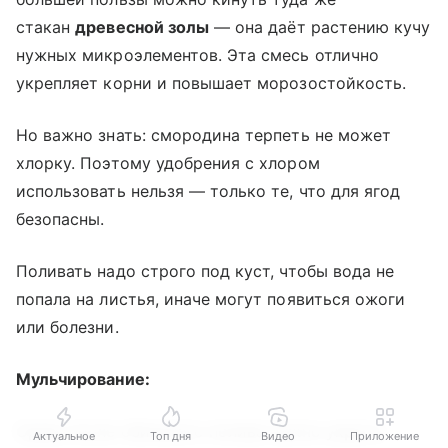
стакан
древесной золы
— она даёт растению кучу
нужных микроэлементов. Эта смесь отлично
укрепляет корни и повышает морозостойкость.
Но важно знать: смородина терпеть не может
хлорку. Поэтому удобрения с хлором
использовать нельзя — только те, что для ягод
безопасны.
Поливать надо строго под куст, чтобы вода не
попала на листья, иначе могут появиться ожоги
или болезни.
Мульчирование:
Сразу после обильного полива нужно укрыть
Актуальное
Топ дня
Видео
Приложение