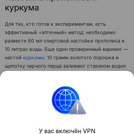
куркума
Для тех, кто готов к экспериментам, есть
эффективный «аптечный» метод: необходимо
развести 60 мл спиртовой настойки прополиса в
10 литрах воды. Еще один проверенный вариант —
настой
куркумы
. 10 грамм золотого порошка и
щепотку черного перца заливают стаканом водки
на сутки. По истечении отведенного 50 мл
полученной вытяжки разводят 5 литрами воды и
опрыскивают стебли, а также листья с верхней и
нижней стороны.
Сад и огород
У вас включ
ён
V
P
N