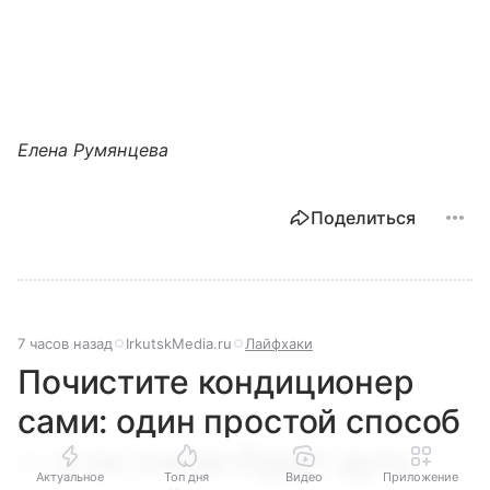
Елена Румянцева
Поделиться
7 часов назад
IrkutskMedia.ru
Лайфхаки
Почистите кондиционер
сами: один простой способ
— и он снова будет дуть
Актуальное
Топ дня
Видео
Приложение