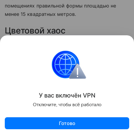
помещениях правильной формы площадью не
менее 15 квадратных метров.
Цветовой хаос
Яркие акценты оживляют интерьер, но их
переизбыток приводит к визуальному шуму и
дисгармонии. Важно не только соблюдать меру, но
и грамотно сочетать цвета и фактуры
декоративных элементов, чтобы создать стильный
и целостный образ.
У вас включ
ён
V
P
N
Отключите, чтобы всё работало
Архитектура и дизайн
Готово
Поделиться
Актуальное
Топ дня
Видео
Приложение