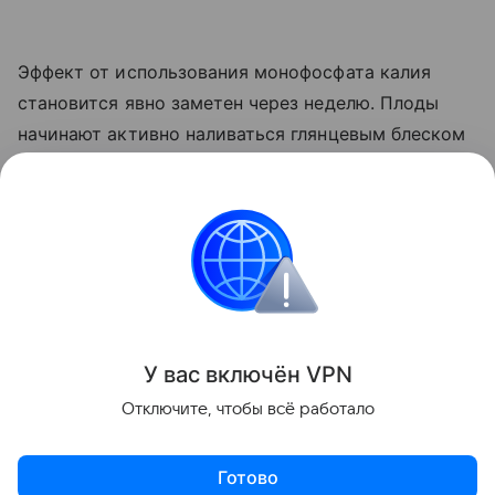
Эффект от использования монофосфата калия
становится явно заметен через неделю. Плоды
начинают активно наливаться глянцевым блеском
и краснеть прямо на ветке. Куст прекращает
выпускать лишние
пасынки
, сосредоточив всю
свою силу на том, чтобы дать урожайю
возможность нормально вызреть.
Сад и огород
У вас включ
ён
V
P
N
Поделиться
Отключите, чтобы всё работало
Готово