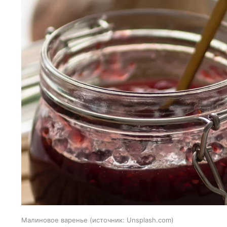
Малиновое варенье
источник:
Unsplash.com