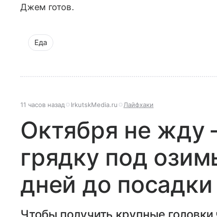
Джем готов.
Еда
11 часов назад
IrkutskMedia.ru
Лайфхаки
Октября не жду 
грядку под озим
дней до посадки
Чтобы получить крупные головки 