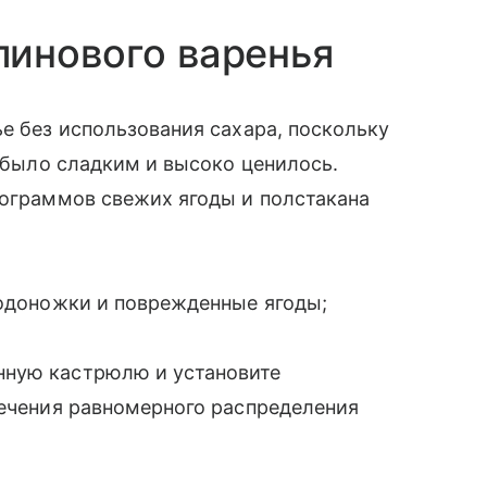
линового варенья
ье без использования сахара, поскольку
о было сладким и высоко ценилось.
лограммов свежих ягоды и полстакана
лодоножки и поврежденные ягоды;
нную кастрюлю и установите
печения равномерного распределения