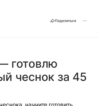
Поделиться
— готовлю
ый чеснок за 45
чеснока, начните готовить