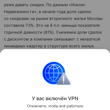
реже давать скидки. По данным «Инком-
Недвижимости», в начале года доля сделок
со скидками на рынке вторичного жилья Москвы
составила 73%. Это на 8 п.п. меньше показателя
годичной давности (81%). Снижение доли сделок
с дисконтом в компании связывают с нехваткой
ликвидных квартир в структуре всего жилья,
выставленного на продажу. В условиях
ограниченного выбора покупатели вынуждены
идти на условия собственников.
Городская недвижимость
Поделиться
У вас включ
ён
V
P
N
Отключите, чтобы всё работало