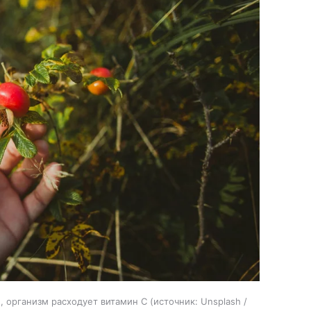
м, организм расходует витамин С
источник:
Unsplash /