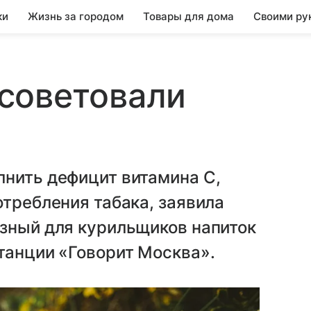
ки
Жизнь за городом
Товары для дома
Своими ру
советовали
лнить дефицит витамина С,
отребления табака, заявила
езный для курильщиков напиток
танции «Говорит Москва».