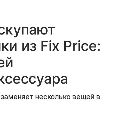
скупают
и из Fix Price:
ей
ксессуара
и заменяет несколько вещей в