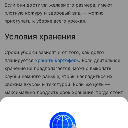
Если они достигли желаемого размера, имеют
плотную кожуру и здоровый вид — можно
приступать к уборке всего урожая.
Условия хранения
Сроки уборки зависят и от того, как долго
планируется
хранить картофель
. Если длительное
хранение не предполагается, можно выкопать
клубни немного раньше, чтобы насладиться их
свежим вкусом и текстурой. Если же цель —
максимально продлить срок хранения, тогда стоит
дождаться полного созревания овоща. В этом
случае картофель будет лучше храниться,
сохраняя свои питательные свойства в течение
всей зимы.