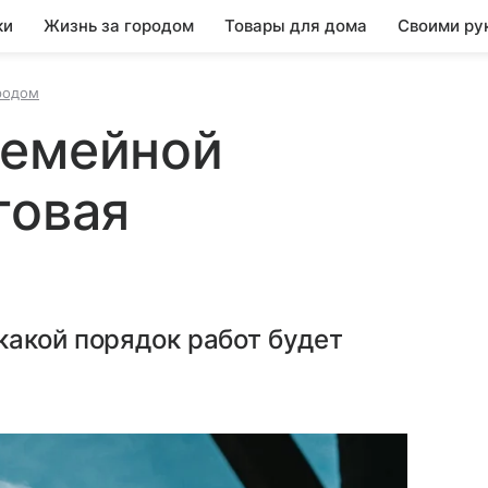
ки
Жизнь за городом
Товары для дома
Своими ру
родом
Семейной
говая
какой порядок работ будет