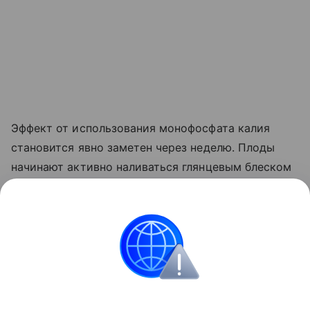
Эффект от использования монофосфата калия
становится явно заметен через неделю. Плоды
начинают активно наливаться глянцевым блеском
и краснеть прямо на ветке. Куст прекращает
выпускать лишние
пасынки
, сосредоточив всю
свою силу на том, чтобы дать урожайю
возможность нормально вызреть.
Сад и огород