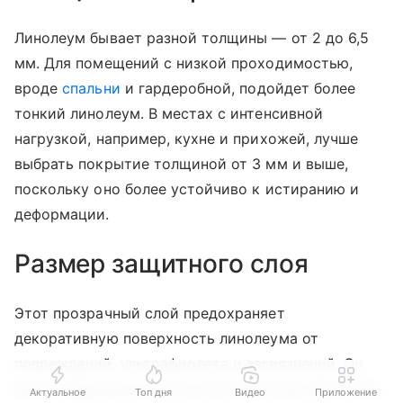
Линолеум бывает разной толщины — от 2 до 6,5
мм. Для помещений с низкой проходимостью,
вроде
спальни
и гардеробной, подойдет более
тонкий линолеум. В местах с интенсивной
нагрузкой, например, кухне и прихожей, лучше
выбрать покрытие толщиной от 3 мм и выше,
поскольку оно более устойчиво к истиранию и
деформации.
Размер защитного слоя
Этот прозрачный слой предохраняет
декоративную поверхность линолеума от
повреждений, ультрафиолета и загрязнений. Он
может варьироваться от 0,15 до 0,6 мм. При этом
Актуальное
Топ дня
Видео
Приложение