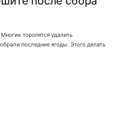
ешите после сбора
 Многие торопятся удалить
собрали последние ягоды. Этого делать