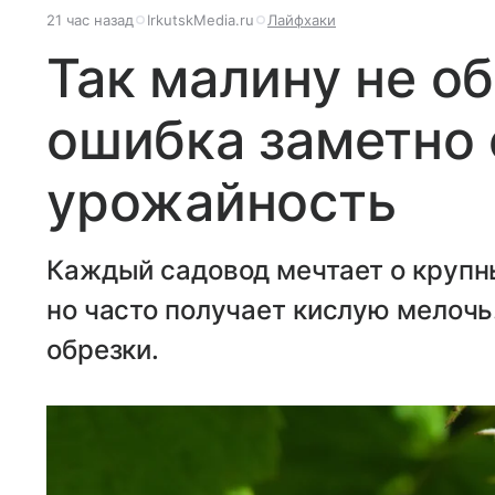
21 час назад
IrkutskMedia.ru
Лайфхаки
Так малину не об
ошибка заметно
урожайность
Каждый садовод мечтает о крупн
но часто получает кислую мелочь
обрезки.