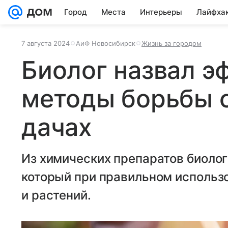
Город
Места
Интерьеры
Лайфха
7 августа 2024
АиФ Новосибирск
Жизнь за городом
Биолог назвал э
методы борьбы с
дачах
Из химических препаратов биолог
который при правильном использ
и растений.