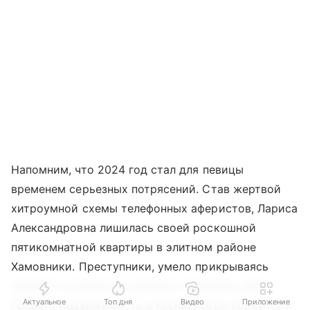
Напомним, что 2024 год стал для певицы
временем серьезных потрясений. Став жертвой
хитроумной схемы телефонных аферистов, Лариса
Александровна лишилась своей роскошной
пятикомнатной квартиры в элитном районе
Хамовники. Преступники, умело прикрываясь
масками силовиков, убедили эстрадную диву
Актуальное
Топ дня
Видео
Приложение
продать недвижимость в Ксеньинском переулке и