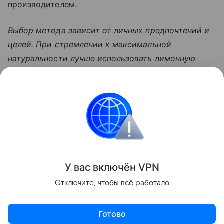
производителем.
Выбор метода зависит от личных предпочтений и
целей. При стремлении к максимальной
натуральности лучше использовать лимонную
кислоту, аскорбинку, мед или пектин. Если же
приоритет — длительное хранение, можно
прибегнуть к помощи специальных консервантов,
строго следуя инструкции по применению.
Еда
У вас включ
ён
V
P
N
Поделиться
Отключите, чтобы всё работало
Готово