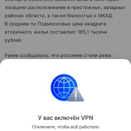
локациях расположением в престижных, западных
районах области, а также близостью к МКАД.
В среднем по Подмосковью цена квадрата
вторичного жилья составляет 165,1 тысячи
рублей.
Ранее сообщалось, что россияне стали реже
покупать частные дома. В июле на долю сделок
с частными домами пришлось 16 процентов —
за год показатель снизился на 2 п.п.
Городская недвижимость
Поделиться
У вас включ
ён
V
P
N
Отключите, чтобы всё работало