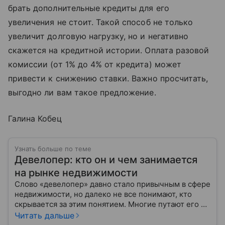
брать дополнительные кредиты для его
увеличения не стоит. Такой способ не только
увеличит долговую нагрузку, но и негативно
скажется на кредитной истории. Оплата разовой
комиссии (от 1% до 4% от кредита) может
привести к снижению ставки. Важно просчитать,
выгодно ли вам такое предложение.
Галина Кобец
Узнать больше по теме
Девелопер: кто он и чем занимается
на рынке недвижимости
Слово «девелопер» давно стало привычным в сфере
недвижимости, но далеко не все понимают, кто
скрывается за этим понятием. Многие путают его с
застройщиком, думая, что это одно и то же. На
Читать дальше
самом деле девелопер — это куда более широкое