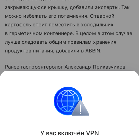
закрывающуюся крышку, добавили эксперты. Так
можно избежать его потемнения. Отварной
картофель стоит поместить в холодильник
в герметичном контейнере. В целом в этом случае
лучше следовать общим правилам хранения
продуктов питания, добавили в ABBIN.
Ранее гастроэнтеролог Александр Приказчиков
рассказал, нужно ли мыть яйца перед готовкой.
По его словам, намного важнее выполнять
полноценную термическую обработку продукта.
Еда
Поделиться
У вас включ
ён
V
P
N