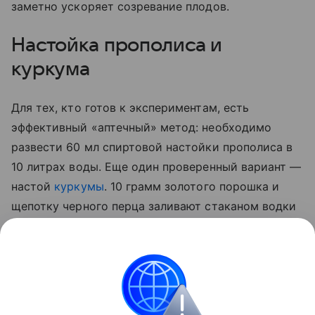
заметно ускоряет созревание плодов.
Настойка прополиса и
куркума
Для тех, кто готов к экспериментам, есть
эффективный «аптечный» метод: необходимо
развести 60 мл спиртовой настойки прополиса в
10 литрах воды. Еще один проверенный вариант —
настой
куркумы
. 10 грамм золотого порошка и
щепотку черного перца заливают стаканом водки
на сутки. По истечении отведенного 50 мл
полученной вытяжки разводят 5 литрами воды и
опрыскивают стебли, а также листья с верхней и
нижней стороны.