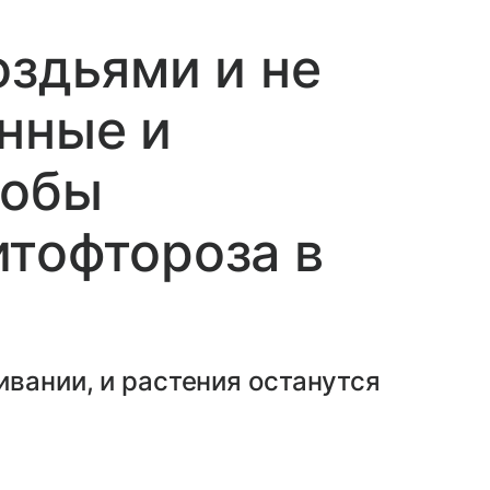
оздьями и не
нные и
собы
тофтороза в
ивании, и растения останутся