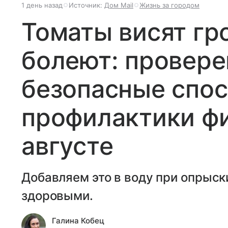
1 день назад
Источник:
Дом Mail
Жизнь за городом
Томаты висят гр
болеют: провере
безопасные спо
профилактики фи
августе
Добавляем это в воду при опрыск
здоровыми.
Галина Кобец