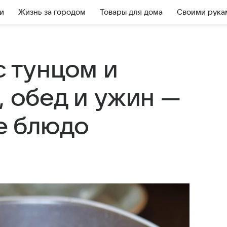
и
Жизнь за городом
Товары для дома
Своими рука
с тунцом и
, обед и ужин —
е блюдо