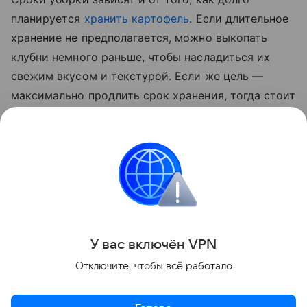
планируется
хранить картофель
. Если длительное
хранение не предполагается, можно выкопать
клубни немного раньше, чтобы насладиться их
свежим вкусом и текстурой. Если же цель —
максимально продлить срок хранения, тогда стоит
дождаться полного созревания овоща. В этом
случае картофель будет лучше храниться,
сохраняя свои питательные свойства в течение
всей зимы.
Сад и огород
У вас включ
ён
V
P
N
Поделиться
Отключите, чтобы всё работало