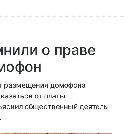
нили о праве
омофон
от размещения домофона
тказаться от платы
зъяснил общественный деятель,
.