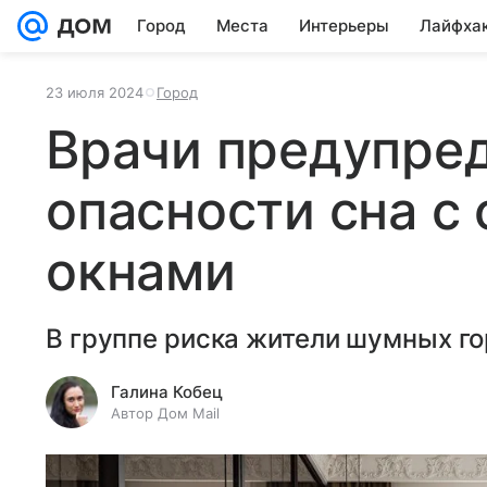
Город
Места
Интерьеры
Лайфха
23 июля 2024
Город
Врачи предупре
опасности сна с
окнами
В группе риска жители шумных го
Галина Кобец
Автор Дом Mail