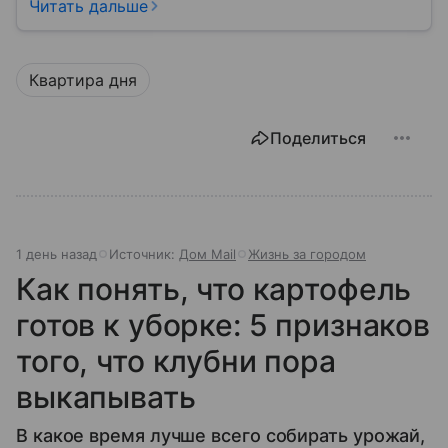
до конца понимают, какие именно услуги УК
Читать дальше
обязана предоставлять, как регулируется ее работа
и что делать, если обязанности выполняются плохо.
Квартира дня
Поделиться
1 день назад
Источник:
Дом Mail
Жизнь за городом
Как понять, что картофель
готов к уборке: 5 признаков
того, что клубни пора
выкапывать
В какое время лучше всего собирать урожай,