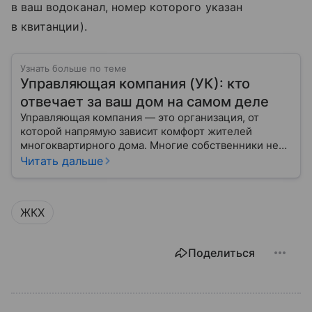
в ваш водоканал, номер которого указан
в квитанции).
Узнать больше по теме
Управляющая компания (УК): кто
отвечает за ваш дом на самом деле
Управляющая компания — это организация, от
которой напрямую зависит комфорт жителей
многоквартирного дома. Многие собственники не
до конца понимают, какие именно услуги УК
Читать дальше
обязана предоставлять, как регулируется ее работа
и что делать, если обязанности выполняются плохо.
ЖКХ
Поделиться