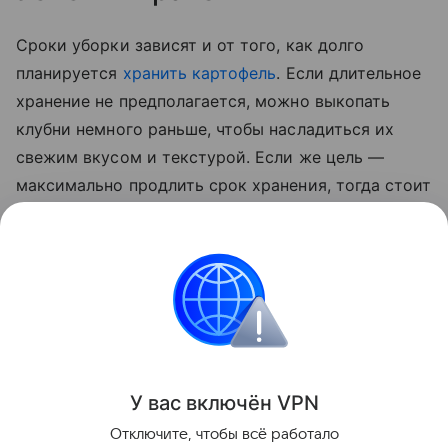
Сроки уборки зависят и от того, как долго
планируется
хранить картофель
. Если длительное
хранение не предполагается, можно выкопать
клубни немного раньше, чтобы насладиться их
свежим вкусом и текстурой. Если же цель —
максимально продлить срок хранения, тогда стоит
дождаться полного созревания овоща. В этом
случае картофель будет лучше храниться,
сохраняя свои питательные свойства в течение
всей зимы.
Сад и огород
У вас включ
ён
V
P
N
Поделиться
Отключите, чтобы всё работало