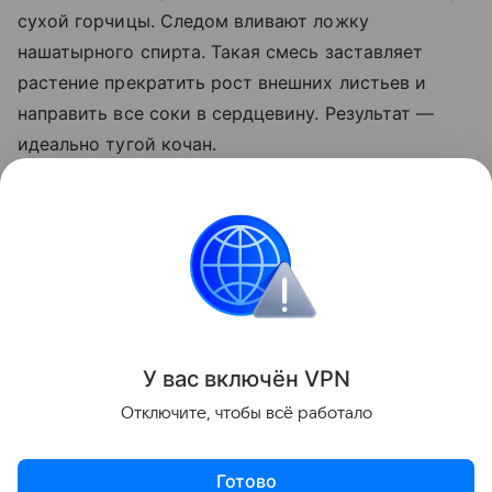
сухой горчицы. Следом вливают ложку
нашатырного спирта. Такая смесь заставляет
растение прекратить рост внешних листьев и
направить все соки в сердцевину. Результат —
идеально тугой кочан.
Важно не пропускать этапы внесения подкормок и
следить за поливом культуры. В последний месяц
лета растению необходим умеренный полив.
Сад и огород
У вас включ
ён
V
P
N
Поделиться
Отключите, чтобы всё работало
Готово