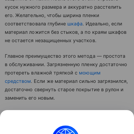
кусок нужного размера и аккуратно расстелить
его. Желательно, чтобы ширина пленки
соответствовала глубине
шкафа
. Идеально, если
материал ложится без стыков, а по краям шкафов
не остается незащищенных участков.
Главное преимущество этого метода — простота
в обслуживании. Загрязненную пленку достаточно
протереть влажной тряпкой с
моющим
средством
. Если же материал сильно загрязнился,
достаточно свернуть старое покрытие в рулон и
заменить его новым.
Лайфхак сэкономит время и силы на
уборку
, а
также поможет сохранить мебель в чистоте.
Необходимо периодически проверять состояние