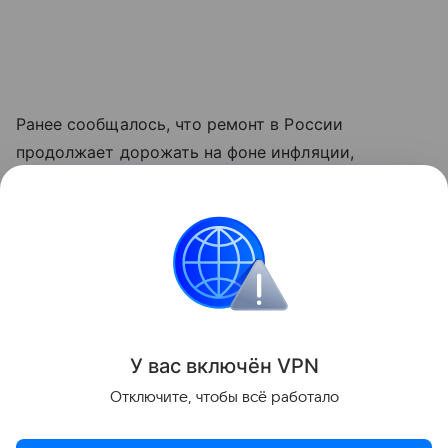
Ранее сообщалось, что ремонт в России
продолжает дорожать на фоне инфляции,
сложностей с логистикой и последствий
импортозамещения. При этом реальный рост цен
оказался ниже прогнозов.
Ремонт и обустройство
Поделиться
У вас включ
ён
V
P
N
Отключите, чтобы всё работало