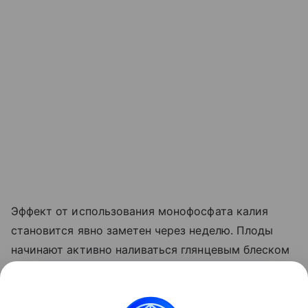
Эффект от использования монофосфата калия
становится явно заметен через неделю. Плоды
начинают активно наливаться глянцевым блеском
и краснеть прямо на ветке. Куст прекращает
выпускать лишние
пасынки
, сосредоточив всю
свою силу на том, чтобы дать урожайю