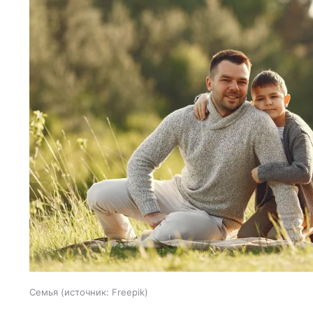
Семья
источник:
Freepik