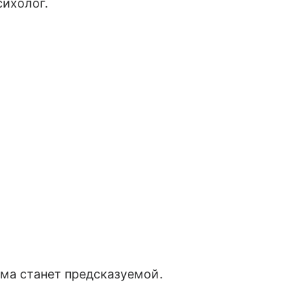
сихолог.
ема станет предсказуемой.