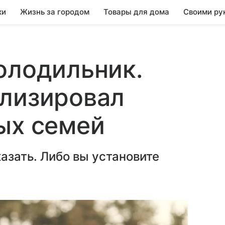
ки
Жизнь за городом
Товары для дома
Своими ру
олодильник.
ализировал
ых семей
казать. Либо вы установите