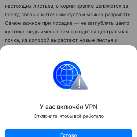
настоящих листьев, а корни крепко цепляются за
почву, связь с маточным кустом можно разрывать.
Самое важное при посадке — не заглублять центр
кустика, ведь именно там находится центральная
почка, из которой вырастают новые листья и
цветоносы. Молодой саженец прикапывают
вровень с землей. Если излишне засыпать его
почвой — растение сгниет, если оставить
слишком высоко — вымерзнет зимой.
Сад и огород
У вас включ
ён
V
P
N
Поделиться
Отключите, чтобы всё работало
Готово