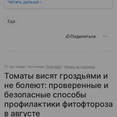
городской среды. Расскажем о том, почему его
Читать дальше
решения заметно влияют на облик городов.
Еда
Поделиться
21 час назад
Источник:
Дом Mail
Жизнь за городом
Томаты висят гроздьями и
не болеют: проверенные и
безопасные способы
профилактики фитофтороза
в августе