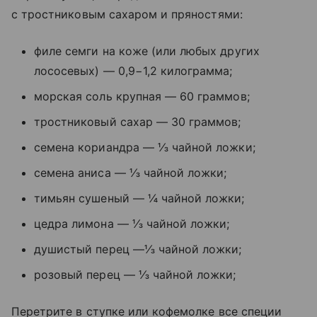
с тростниковым сахаром и пряностями:
филе семги на коже (или любых других
лососевых) — 0,9−1,2 килограмма;
морская соль крупная — 60 граммов;
тростниковый сахар — 30 граммов;
семена кориандра — ⅓ чайной ложки;
семена аниса — ⅓ чайной ложки;
тимьян сушеный — ¼ чайной ложки;
цедра лимона — ⅓ чайной ложки;
душистый перец —⅓ чайной ложки;
розовый перец — ⅓ чайной ложки;
Перетрите в ступке или кофемолке все специи