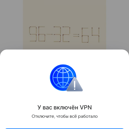
Источник:
соцсети
Головоломки
У вас включ
ён
V
P
N
Поделиться
Отключите, чтобы всё работало