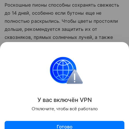
Роскошные пионы способны сохранять свежесть
до 14 дней, особенно если бутоны еще не
полностью раскрылись. Чтобы цветы простояли
дольше, рекомендуется защитить их от
сквозняков, прямых солнечных лучей, а также
постараться не ставить вазу рядом с источниками
тепла, такими как плита или телевизор. Воду
рекомендуется менять раз в два дня,
одновременно подрезая стебли.
Сад и огород
У вас включ
ён
V
P
N
Поделиться
Отключите, чтобы всё работало
Готово