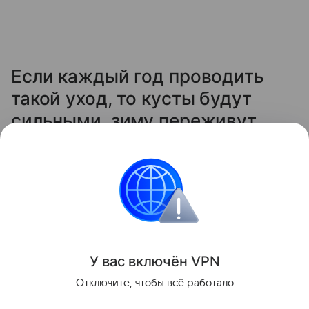
Если каждый год проводить
такой уход, то кусты будут
сильными, зиму переживут
легко, а на следующий сезон
отблагодарят вас крупной и
сладкой ягодой.
Сад и огород
У вас включ
ён
V
P
N
Поделиться
Отключите, чтобы всё работало