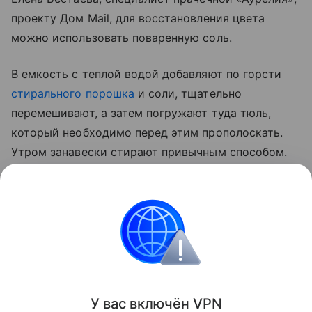
проекту Дом Mail, для восстановления цвета
можно использовать поваренную соль.
В емкость с теплой водой добавляют по горсти
стирального порошка
и соли, тщательно
перемешивают, а затем погружают туда тюль,
который необходимо перед этим прополоскать.
Утром занавески стирают привычным способом.
Другой вариант — замочить уже постиранный
тюль в воде с добавлением соли на четверть часа.
После чего можно повесить слегка отжатые
занавески на
окно
.
Уборка
У вас включ
ён
V
P
N