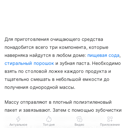
Для приготовления очищающего средства
понадобится всего три компонента, которые
наверняка найдутся в любом доме:
пищевая сода
,
стиральный порошок
и зубная паста. Необходимо
взять по столовой ложке каждого продукта и
тщательно смешать в небольшой емкости до
получения однородной массы.
Массу отправляют в плотный полиэтиленовый
пакет и завязывают. Затем с помощью зубочистки
или любого острого предмета необходимо
Актуальное
Топ дня
Видео
Приложение
проделать в пакете небольшие отверстия. Они