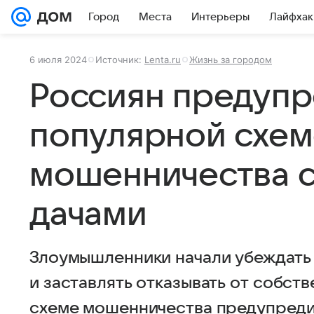
Город
Места
Интерьеры
Лайфхак
6 июля 2024
Источник:
Lenta.ru
Жизнь за городом
Россиян предупр
популярной схем
мошенничества с
дачами
Злоумышленники начали убеждать 
и заставлять отказывать от собств
схеме мошенничества предупреди