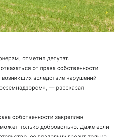
онерам, отметил депутат.
тказаться от права собственности
ы возникших вследствие нарушений
Госземнадзором», — рассказал
рава собственности закреплен
к может только добровольно. Даже если
тельство, ее владельцу грозит только