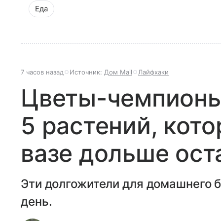
Еда
7 часов назад
Источник:
Дом Mail
Лайфхаки
Цветы-чемпионы 
5 растений, кото
вазе дольше ост
Эти долгожители для домашнего б
день.