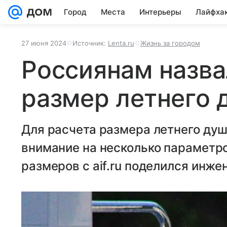
Город
Места
Интерьеры
Лайфха
27 июня 2024
Источник:
Lenta.ru
Жизнь за городом
Россиянам назв
размер летнего 
Для расчета размера летнего душ
внимание на несколько параметр
размеров с aif.ru поделился инж