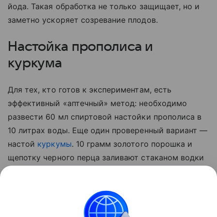
йода. Такая обработка не только защищает, но и
заметно ускоряет созревание плодов.
Настойка прополиса и
куркума
Для тех, кто готов к экспериментам, есть
эффективный «аптечный» метод: необходимо
развести 60 мл спиртовой настойки прополиса в
10 литрах воды. Еще один проверенный вариант —
настой
куркумы
. 10 грамм золотого порошка и
щепотку черного перца заливают стаканом водки
на сутки. По истечении отведенного 50 мл
полученной вытяжки разводят 5 литрами воды и
опрыскивают стебли, а также листья с верхней и
нижней стороны.