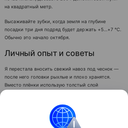
на квадратный метр.
Высаживайте зубки, когда земля на глубине
посадки три дня подряд будет держать +5…+7 °C.
Обычно это начало октября.
Личный опыт и советы
Я перестала вносить свежий навоз под чеснок —
после него головки рыхлые и плохо хранятся.
Вместо плёнки использую толстый слой
скошенной травы: земля дышит, а сорняки не
растут. И обязательно проверяю кислотность
лакмусовой бумажкой — на кислых грядках
чеснок болеет даже при хорошем уходе.