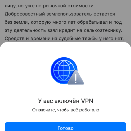
лицу, но уже по рыночной стоимости.
Добросовестный землепользователь остается
без земли, которую много лет обрабатывал и под
эту деятельность взял кредит на сельхозтехнику.
Средств и времени на судебные тяжбы у него нет,
его хозяйство фактически разорено действиями
лиц, организовавших такой способ рейдерского
захвата земель.
Закон и право
Поделиться
У вас включ
ён
V
P
N
Отключите, чтобы всё работало
Готово