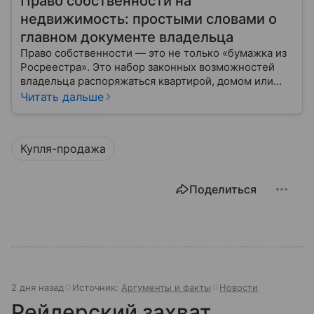
Право собственности на
недвижимость: простыми словами о
главном документе владельца
Право собственности — это не только «бумажка из
Росреестра». Это набор законных возможностей
владельца распоряжаться квартирой, домом или
участком: жить, сдавать, продавать, дарить,
Читать дальше
закладывать.
Купля-продажа
Поделиться
2 дня назад
Источник:
Аргументы и факты
Новости
Рейдерский захват