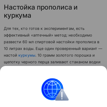
Настойка прополиса и
куркума
Для тех, кто готов к экспериментам, есть
эффективный «аптечный» метод: необходимо
развести 60 мл спиртовой настойки прополиса в
10 литрах воды. Еще один проверенный вариант —
настой
куркумы
. 10 грамм золотого порошка и
щепотку черного перца заливают стаканом водки
на сутки. По истечении отведенного 50 мл
полученной вытяжки разводят 5 литрами воды и
опрыскивают стебли, а также листья с верхней и
нижней стороны.
Сад и огород