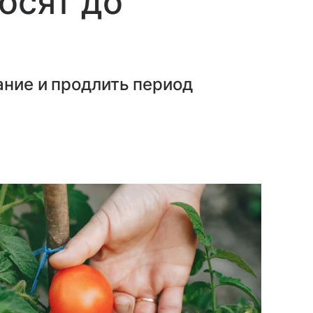
осят до
ание и продлить период