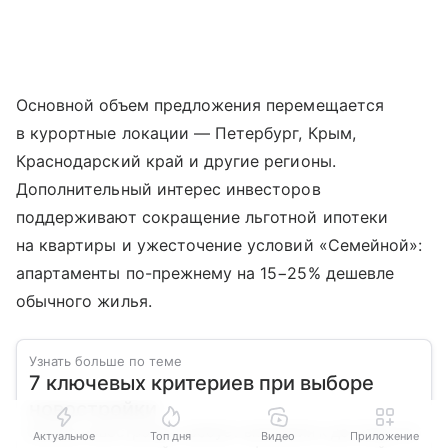
Основной объем предложения перемещается
в курортные локации — Петербург, Крым,
Краснодарский край и другие регионы.
Дополнительный интерес инвесторов
поддерживают сокращение льготной ипотеки
на квартиры и ужесточение условий «Семейной»:
апартаменты по-прежнему на 15−25% дешевле
обычного жилья.
Узнать больше по теме
7 ключевых критериев при выборе
новостройки
Выбор новостройки требует внимания к деталям: от
Актуальное
Топ дня
Видео
Приложение