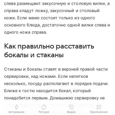
слева размещают закусочную и столовую вилки, а
справа кладут ложку, закусочный и столовый
ножи. Если меню состоит только из одного
основного блюда, достаточно одной вилки слева и
одного ножа справа.
Как правильно расставить
бокалы и стаканы
Стаканы и бокалы ставят в верхней правой части
сервировки, над ножами. Если напитков
несколько, посуду располагают в порядке подачи.
Ближе к гостю находится бокал, который
понадобится первым. Домашнюю сервировку не
стоит перегружать стеклом. В большинстве
случаев достаточно стакана для воды и одного
Актуальное
Топ дня
Видео
Приложение