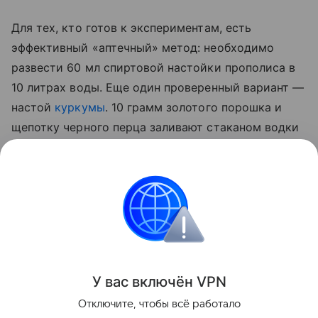
Для тех, кто готов к экспериментам, есть
эффективный «аптечный» метод: необходимо
развести 60 мл спиртовой настойки прополиса в
10 литрах воды. Еще один проверенный вариант —
настой
куркумы
. 10 грамм золотого порошка и
щепотку черного перца заливают стаканом водки
на сутки. По истечении отведенного 50 мл
полученной вытяжки разводят 5 литрами воды и
опрыскивают стебли, а также листья с верхней и
нижней стороны.
Сад и огород
У вас включ
ён
V
P
N
Поделиться
Отключите, чтобы всё работало