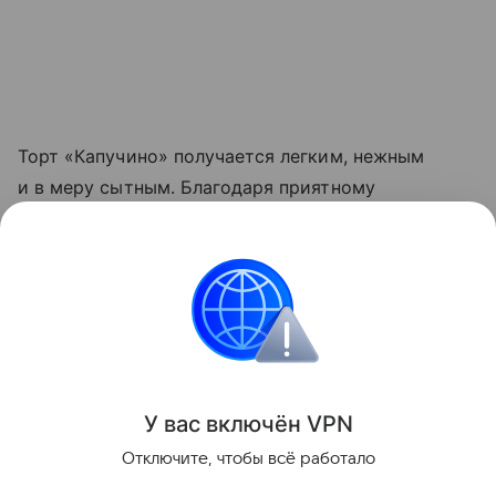
Торт «Капучино» получается легким, нежным
и в меру сытным. Благодаря приятному
кофейному вкусу он станет отличным
завершением праздничного застолья или
освежающим десертом для жаркого летнего дня.
Еда
Поделиться
У вас включ
ён
V
P
N
Отключите, чтобы всё работало